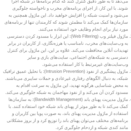
می‌دهد تا به طور دقیق کنترل کنند که کدام برنامه‌ها در شبکه اجرا
شوند. با این کار، از اجرای برنامه‌های مخرب و ناخواسته جلوگیری
می‌شود و امنیت شبکه را افزایش خواهید داد. این ماژول همچنین به
سازمان‌ها کمک می‌کند تا مطمئن شوند که کارمندان تنها از برنامه‌های
مورد نیاز برای انجام وظایف خود استفاده می‌کنند.
ماژول فیلتر وب (Web Filtering): این ابزار با مسدود کردن دسترسی
به وب‌سایت‌های مخرب، نامناسب یا هرزه‌نگاری، از کاربران در برابر
تهدیدات آنلاین محافظت می‌کند. علاوه بر این، این ماژول برای کنترل
دسترسی به شبکه‌های اجتماعی، سایت‌های بازی و سایر
وب‌سایت‌های غیرمرتبط با کار استفاده می‌شود.
ماژول پیشگیری از نفوذ (Intrusion Prevention): با تحلیل عمیق ترافیک
شبکه، به دنبال الگوهای رفتاری غیرعادی و حملات سایبری می‌باشند.
به محض شناسایی هرگونه تهدید، این ماژول به سرعت اقدام به
مسدود کردن آن می‌کند و از نفوذ مهاجمان به شبکه جلوگیری می‌کند.
ماژول مدیریت پهنای باند (Bandwidth Management): به سازمان‌ها
کمک می‌کند تا به طور موثر از پهنای باند شبکه خود استفاده کنند. با
استفاده از ماژول مدیریت پهنای باند، به صورت پویا بین کاربران و
برنامه‌های مختلف می‌توان پهنای باند را توزیع کرد و از بروز مشکلاتی
مانند کندی شبکه و ازدحام جلوگیری کرد.