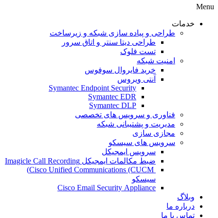
Menu
خدمات
طراحی و پیاده سازی شبکه و زیرساخت
طراحی دیتا سنتر و اتاق سرور
تست فلوک
امنیت شبکه
خرید فایروال سوفوس
آنتی ویروس
Symantec Endpoint Security
Symantec EDR
Symantec DLP
فناوری و سرویس های تخصصی
مدیریت و پشتیبانی شبکه
مجازی سازی
سرویس های سیسکو
سرویس ایمجیکل
ضبط مکالمات ایمجیکل Imagicle Call Recording
Cisco Unified Communications (CUCM)
سیسکو
Cisco Email Security Appliance
وبلاگ
درباره ما
تماس با ما