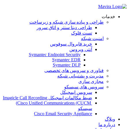
خدمات
طراحی و پیاده سازی شبکه و زیرساخت
طراحی دیتا سنتر و اتاق سرور
تست فلوک
امنیت شبکه
خرید فایروال سوفوس
آنتی ویروس
Symantec Endpoint Security
Symantec EDR
Symantec DLP
فناوری و سرویس های تخصصی
مدیریت و پشتیبانی شبکه
مجازی سازی
سرویس های سیسکو
سرویس ایمجیکل
ضبط مکالمات ایمجیکل Imagicle Call Recording
Cisco Unified Communications (CUCM)
سیسکو
Cisco Email Security Appliance
وبلاگ
درباره ما