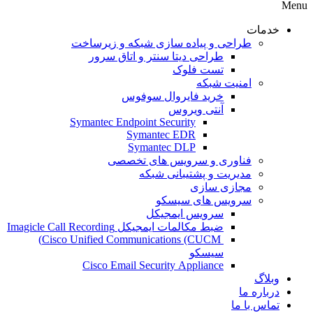
Menu
خدمات
طراحی و پیاده سازی شبکه و زیرساخت
طراحی دیتا سنتر و اتاق سرور
تست فلوک
امنیت شبکه
خرید فایروال سوفوس
آنتی ویروس
Symantec Endpoint Security
Symantec EDR
Symantec DLP
فناوری و سرویس های تخصصی
مدیریت و پشتیبانی شبکه
مجازی سازی
سرویس های سیسکو
سرویس ایمجیکل
ضبط مکالمات ایمجیکل Imagicle Call Recording
Cisco Unified Communications (CUCM)
سیسکو
Cisco Email Security Appliance
وبلاگ
درباره ما
تماس با ما