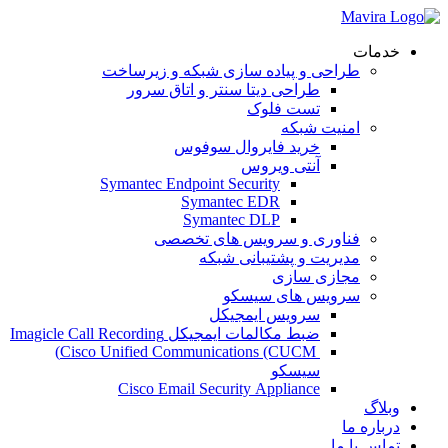
خدمات
طراحی و پیاده سازی شبکه و زیرساخت
طراحی دیتا سنتر و اتاق سرور
تست فلوک
امنیت شبکه
خرید فایروال سوفوس
آنتی ویروس
Symantec Endpoint Security
Symantec EDR
Symantec DLP
فناوری و سرویس های تخصصی
مدیریت و پشتیبانی شبکه
مجازی سازی
سرویس های سیسکو
سرویس ایمجیکل
ضبط مکالمات ایمجیکل Imagicle Call Recording
Cisco Unified Communications (CUCM)
سیسکو
Cisco Email Security Appliance
وبلاگ
درباره ما
تماس با ما